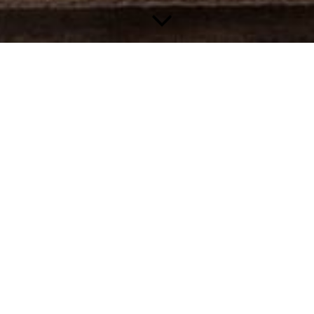
NEEM VRIJBLIJVEND
CONTACT MET ONS OP!
Gebruik het onderstaande contactformulier als u iets wilt vragen
of als u contact met ons wilt opnemen.